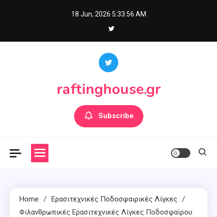
Skip
18 Jun, 2026
5:33:57 AM
to
content
raftinghouse.gr
Subscribe
Home
Ερασιτεχνικές Ποδοσφαιρικές Λίγκες
Φιλανθρωπικές Ερασιτεχνικές Λίγκες Ποδοσφαίρου: