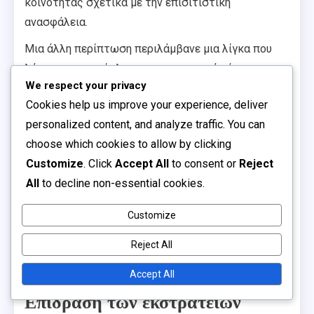
κοινότητας σχετικά με την επισιτιστική
ανασφάλεια.
Μια άλλη περίπτωση περιλάμβανε μια λίγκα που
λάνσαρε μια πρόκληση στα κοινωνικά μέσα,
We respect your privacy
ενθαρρύνοντας τους παίκτες να μοιραστούν τις
Cookies help us improve your experience, deliver
προπονητικές τους ρουτίνες ενώ ετικετοποίησαν
personalized content, and analyze traffic. You can
τη λίγκα και μια τοπική φιλανθρωπία. Αυτή η
choose which cookies to allow by clicking
εκστρατεία έγινε viral, οδηγώντας σε αυξημένη
Customize
. Click
Accept All
to consent or
Reject
ορατότητα και δωρεές για τη φιλανθρωπία.
All
to decline non-essential cookies.
Αυτές οι μελέτες περιπτώσεων αναδεικνύουν τη
δύναμη της δημιουργικότητας και της εμπλοκής
Customize
της κοινότητας στην προώθηση της
Reject All
ευαισθητοποίησης και της υποστήριξης
φιλανθρωπικών σκοπών.
Accept All
Επίδραση των εκστρατειών