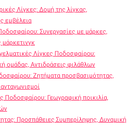
κές Λίγκες: Δομή της λίγκας,
ς εμβέλεια
Ποδοσφαίρου: Συνεργασίες με μάρκες,
ς μάρκετινγκ
γελματικές Λίγκες Ποδοσφαίρου:
κή ομάδας, Αντιδράσεις φιλάθλων
δοσφαίρου: Ζητήματα προσβασιμότητας,
 ανταγωνισμοί
ς Ποδοσφαίρου: Γεωγραφική ποικιλία,
τών
ητας: Προσπάθειες Συμπερίληψης, Δυναμική