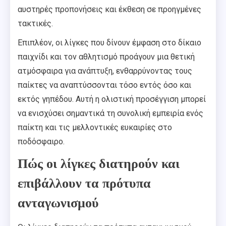
αυστηρές προπονήσεις και έκθεση σε προηγμένες
τακτικές.
Επιπλέον, οι λίγκες που δίνουν έμφαση στο δίκαιο
παιχνίδι και τον αθλητισμό προάγουν μια θετική
ατμόσφαιρα για ανάπτυξη, ενθαρρύνοντας τους
παίκτες να αναπτύσσονται τόσο εντός όσο και
εκτός γηπέδου. Αυτή η ολιστική προσέγγιση μπορεί
να ενισχύσει σημαντικά τη συνολική εμπειρία ενός
παίκτη και τις μελλοντικές ευκαιρίες στο
ποδόσφαιρο.
Πώς οι λίγκες διατηρούν και
επιβάλλουν τα πρότυπα
ανταγωνισμού