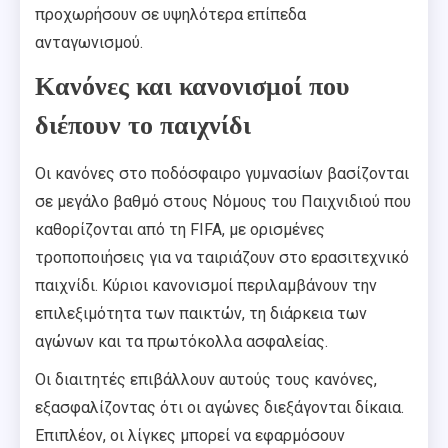
προχωρήσουν σε υψηλότερα επίπεδα
ανταγωνισμού.
Κανόνες και κανονισμοί που
διέπουν το παιχνίδι
Οι κανόνες στο ποδόσφαιρο γυμνασίων βασίζονται
σε μεγάλο βαθμό στους Νόμους του Παιχνιδιού που
καθορίζονται από τη FIFA, με ορισμένες
τροποποιήσεις για να ταιριάζουν στο ερασιτεχνικό
παιχνίδι. Κύριοι κανονισμοί περιλαμβάνουν την
επιλεξιμότητα των παικτών, τη διάρκεια των
αγώνων και τα πρωτόκολλα ασφαλείας.
Οι διαιτητές επιβάλλουν αυτούς τους κανόνες,
εξασφαλίζοντας ότι οι αγώνες διεξάγονται δίκαια.
Επιπλέον, οι λίγκες μπορεί να εφαρμόσουν