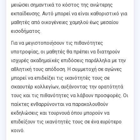
μειώσει σημαντικά το κόστος της ανώτερης
εκπαίδευσης. Αυτό μπορεί να είναι καθοριστικό για
μαθητές από οικογένειες χαμηλού έως μεσαίου
εισοδήματος.
Για να μεγιστοποιήσουν τις πιθανότητες
υποτροφίας, οι μαθητές θα πρέπει να διατηρούν
ισχυρές ακαδημαϊκές επιδόσεις παράλληλα με την
αθλητική τους απόδοση. Η συμμετοχή σε αγώνες
μπορεί να επιδείξει τις ικανότητές τους σε
σκαουτέρ κολλεγίων, αυξάνοντας την ορατότητά
τους και τις πιθανότητες να λάβουν προσφορές. Οι
παίκτες ενθαρρύνονται να παρακολουθούν
εκδηλώσεις και τουρνουά όπου μπορούν να
επιδείξουν τις ικανότητές τους σε ένα ευρύτερο
κοινό.