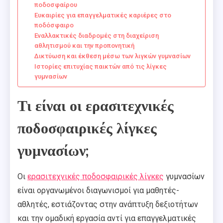
ποδοσφαίρου
Ευκαιρίες για επαγγελματικές καριέρες στο
ποδόσφαιρο
Εναλλακτικές διαδρομές στη διαχείριση
αθλητισμού και την προπονητική
Δικτύωση και έκθεση μέσω των λιγκών γυμνασίων
Ιστορίες επιτυχίας παικτών από τις λίγκες
γυμνασίων
Τι είναι οι ερασιτεχνικές
ποδοσφαιρικές λίγκες
γυμνασίων;
Οι
ερασιτεχνικές ποδοσφαιρικές λίγκες
γυμνασίων
είναι οργανωμένοι διαγωνισμοί για μαθητές-
αθλητές, εστιάζοντας στην ανάπτυξη δεξιοτήτων
και την ομαδική εργασία αντί για επαγγελματικές