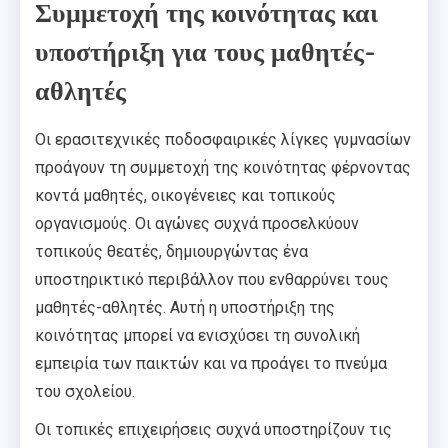
Συμμετοχή της κοινότητας και
υποστήριξη για τους μαθητές-
αθλητές
Οι ερασιτεχνικές ποδοσφαιρικές λίγκες γυμνασίων
προάγουν τη συμμετοχή της κοινότητας φέρνοντας
κοντά μαθητές, οικογένειες και τοπικούς
οργανισμούς. Οι αγώνες συχνά προσελκύουν
τοπικούς θεατές, δημιουργώντας ένα
υποστηρικτικό περιβάλλον που ενθαρρύνει τους
μαθητές-αθλητές. Αυτή η υποστήριξη της
κοινότητας μπορεί να ενισχύσει τη συνολική
εμπειρία των παικτών και να προάγει το πνεύμα
του σχολείου.
Οι τοπικές επιχειρήσεις συχνά υποστηρίζουν τις