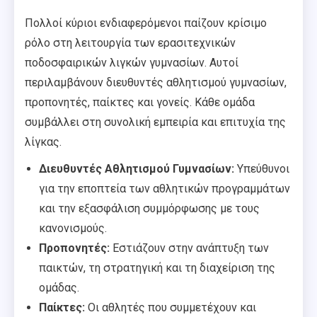
Πολλοί κύριοι ενδιαφερόμενοι παίζουν κρίσιμο
ρόλο στη λειτουργία των ερασιτεχνικών
ποδοσφαιρικών λιγκών γυμνασίων. Αυτοί
περιλαμβάνουν διευθυντές αθλητισμού γυμνασίων,
προπονητές, παίκτες και γονείς. Κάθε ομάδα
συμβάλλει στη συνολική εμπειρία και επιτυχία της
λίγκας.
Διευθυντές Αθλητισμού Γυμνασίων:
Υπεύθυνοι
για την εποπτεία των αθλητικών προγραμμάτων
και την εξασφάλιση συμμόρφωσης με τους
κανονισμούς.
Προπονητές:
Εστιάζουν στην ανάπτυξη των
παικτών, τη στρατηγική και τη διαχείριση της
ομάδας.
Παίκτες:
Οι αθλητές που συμμετέχουν και