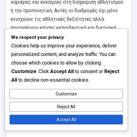
καριέρες και ευκαιρίες στη διαχείριση αθλητισμού
ή την προπονητική. Αυτές οι διαδρομές όχι μόνο
ενισχύουν τις αθλητικές δεξιότητες αλλά
προσφέρουν επίσης εκπαιδευτικά και δικτυακά
οφέλη που μπορούν να επηρεάσουν σημαντικά το
We respect your privacy
μέλλον ενός παίκτη.
Cookies help us improve your experience, deliver
personalized content, and analyze traffic. You can
Πρόοδος προς κολλεγιακά
choose which cookies to allow by clicking
προγράμματα ποδοσφαίρου
Customize
. Click
Accept All
to consent or
Reject
All
to decline non-essential cookies.
Το ποδόσφαιρο γυμνασίου λειτουργεί ως κρίσιμο
σκαλοπάτι για τους αθλητές που επιθυμούν να
Customize
παίξουν σε κολλέγιο. Πολλά κολλέγια και
Reject All
πανεπιστήμια αναζητούν ταλέντα κατά τη διάρκεια
των διαγωνισμών γυμνασίου, καθιστώντας τη
Accept All
συμμετοχή απαραίτητη για την έκθεση.