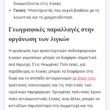
διαγωνίζονται στις λίγκες.
Γονείς:
Υποστηρικτές που συχνά βοηθούν με τη
λογιστική και τη χρηματοδότηση.
Γεωγραφικές παραλλαγές στην
οργάνωση των λιγκών
Η οργάνωση των ερασιτεχνικών ποδοσφαιρικών
λιγκών γυμνασίων μπορεί να διαφέρει σημαντικά
ανά περιοχή. Στις Ηνωμένες Πολιτείες, για
παράδειγμα, οι λίγκες μπορεί να διαφέρουν στη
δομή και το επίπεδο ανταγωνισμού
με βάση τους
κρατικούς κανονισμούς και τις πολιτικές των
σχολικών περιφερειών. Ορισμένες πολιτείες έχουν
πολύ ανταγωνιστικές λίγκες, ενώ άλλες μπορεί να
εστιάζουν περισσότερο στη συμμετοχή και την