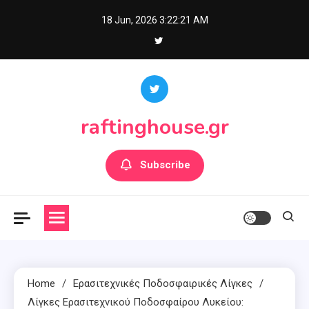
Skip
18 Jun, 2026
3:22:22 AM
to
content
raftinghouse.gr
Subscribe
Home
Ερασιτεχνικές Ποδοσφαιρικές Λίγκες
Λίγκες Ερασιτεχνικού Ποδοσφαίρου Λυκείου: