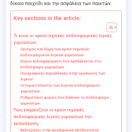
δίκαιο παιχνίδι και την ασφάλεια των παικτών.
Key sections in the article:
Τι είναι οι ερασιτεχνικές ποδοσφαιρικές λίγκες
γυμνασίων;
Ορισμός και δομή των ερασιτεχνικών
ποδοσφαιρικών λιγκών γυμνασίων
Κύριοι ενδιαφερόμενοι που εμπλέκονται στο
ποδόσφαιρο γυμνασίων
Γεωγραφικές παραλλαγές στην οργάνωση των
λιγκών
Ιστορικό πλαίσιο των λιγκών ποδοσφαίρου
γυμνασίων
Ρυθμιστικοί φορείς που διέπουν το ποδόσφαιρο
γυμνασίων
Πώς επηρεάζουν οι ερασιτεχνικές
ποδοσφαιρικές λίγκες γυμνασίων την
εκπαίδευση;
Βελτιώσεις στην ακαδημαϊκή απόδοση που