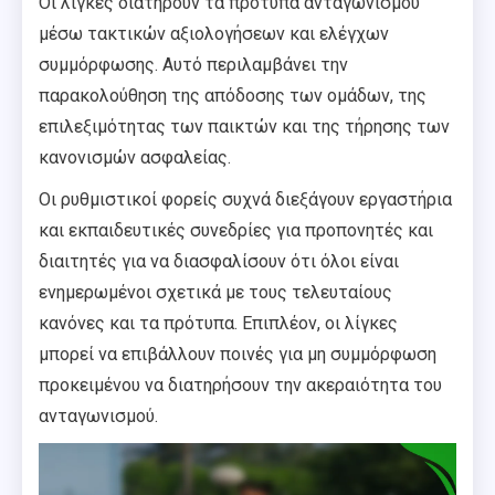
Οι λίγκες διατηρούν τα πρότυπα ανταγωνισμού
μέσω τακτικών αξιολογήσεων και ελέγχων
συμμόρφωσης. Αυτό περιλαμβάνει την
παρακολούθηση της απόδοσης των ομάδων, της
επιλεξιμότητας των παικτών και της τήρησης των
κανονισμών ασφαλείας.
Οι ρυθμιστικοί φορείς συχνά διεξάγουν εργαστήρια
και εκπαιδευτικές συνεδρίες για προπονητές και
διαιτητές για να διασφαλίσουν ότι όλοι είναι
ενημερωμένοι σχετικά με τους τελευταίους
κανόνες και τα πρότυπα. Επιπλέον, οι λίγκες
μπορεί να επιβάλλουν ποινές για μη συμμόρφωση
προκειμένου να διατηρήσουν την ακεραιότητα του
ανταγωνισμού.