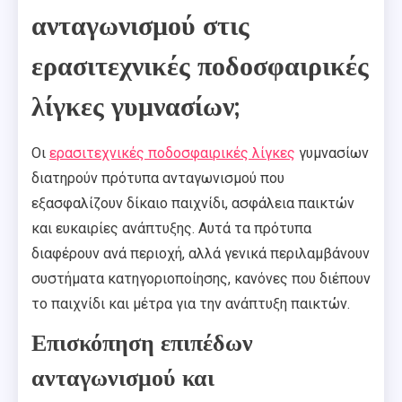
ανταγωνισμού στις
ερασιτεχνικές ποδοσφαιρικές
λίγκες γυμνασίων;
Οι
ερασιτεχνικές ποδοσφαιρικές λίγκες
γυμνασίων
διατηρούν πρότυπα ανταγωνισμού που
εξασφαλίζουν δίκαιο παιχνίδι, ασφάλεια παικτών
και ευκαιρίες ανάπτυξης. Αυτά τα πρότυπα
διαφέρουν ανά περιοχή, αλλά γενικά περιλαμβάνουν
συστήματα κατηγοριοποίησης, κανόνες που διέπουν
το παιχνίδι και μέτρα για την ανάπτυξη παικτών.
Επισκόπηση επιπέδων
ανταγωνισμού και