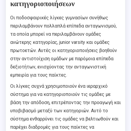
κατηγοριοποιήσεων
Οι ποδοσφαιρικές λίγκες γυμνασίων συνήθως
περιλαμβάνουν πολλαπλά επίπεδα ανταγωνισμού,
τα οποία μπορεί να περιλαμβάνουν ομάδες
ανώτερης κατηγορίας, junior varsity και ομάδες
πρωτοετών. Αυτές οι κατηγοριοποιήσεις βοηθούν
στην αντιστοίχιση ομάδων με παρόμοια επίπεδα
δεξιοτήτων, ενισχύοντας την ανταγωνιστική
εμπειρία για τους παίκτες.
Οι λίγκες συχνά χρησιμοποιούν ένα ιεραρχικό
σύστημα για να κατηγοριοποιούν τις ομάδες με
βάση την απόδοση, επιτρέποντας την προαγωγή και
υποβιβασμό μεταξύ των κατηγοριών. Αυτό το
σύστημα ενθαρρύνει τις ομάδες να βελτιωθούν και
παρέχει διαδρομές για τους παίκτες να