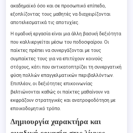
ακαδημαϊκό όσο και σε προσωπικό επίπεδο,
εξοπλίζοντας τους μαθητές να διαχειρίζονται
αποτελεσματικά τις αποτυχίες.
Η ομαδική εργασία είναι μια άλλη βασική δεξιότητα
που καλλιεργείται μέσω του ποδοσφαίρου. Οι
παίκτες πρέπει να συνεργάζονται με τους
συμπαίκτες τους για να επιτύχουν κοινούς
στόχους, κάτι που αντικατοπτρίζει τη συνεργατική
φύση πολλών επαγγελματικών περιβαλλόντων.
Επιπλέον, οι δεξιότητες επικοινωνίας
βελτιώνονται καθώς οι παίκτες μαθαίνουν να
εκφράζουν στρατηγικές και ανατροφοδότηση με
εποικοδομητικό τρόπο.
Δημιουργία χαρακτήρα και