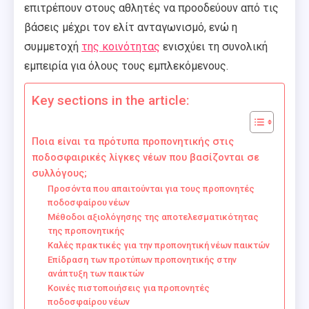
επιτρέπουν στους αθλητές να προοδεύουν από τις
βάσεις μέχρι τον ελίτ ανταγωνισμό, ενώ η
συμμετοχή
της κοινότητας
ενισχύει τη συνολική
εμπειρία για όλους τους εμπλεκόμενους.
Key sections in the article:
Ποια είναι τα πρότυπα προπονητικής στις
ποδοσφαιρικές λίγκες νέων που βασίζονται σε
συλλόγους;
Προσόντα που απαιτούνται για τους προπονητές
ποδοσφαίρου νέων
Μέθοδοι αξιολόγησης της αποτελεσματικότητας
της προπονητικής
Καλές πρακτικές για την προπονητική νέων παικτών
Επίδραση των προτύπων προπονητικής στην
ανάπτυξη των παικτών
Κοινές πιστοποιήσεις για προπονητές
ποδοσφαίρου νέων