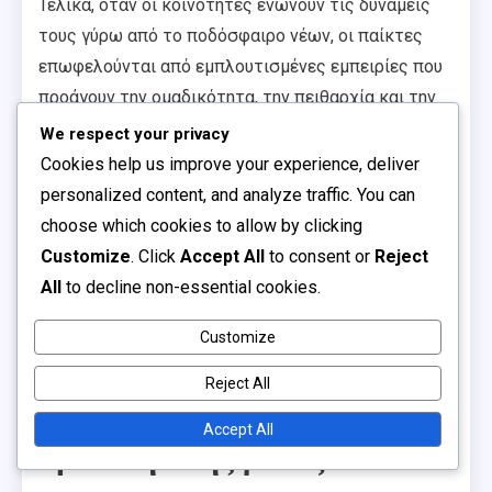
Τελικά, όταν οι κοινότητες ενώνουν τις δυνάμεις
τους γύρω από το ποδόσφαιρο νέων, οι παίκτες
επωφελούνται από εμπλουτισμένες εμπειρίες που
προάγουν την ομαδικότητα, την πειθαρχία και την
προσωπική ανάπτυξη.
We respect your privacy
Cookies help us improve your experience, deliver
personalized content, and analyze traffic. You can
choose which cookies to allow by clicking
Customize
. Click
Accept All
to consent or
Reject
All
to decline non-essential cookies.
Customize
Reject All
Πώς διαφέρουν τα πρότυπα
Accept All
προπονητικής μεταξύ