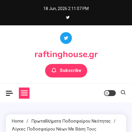
Skip
18 Jun, 2026
2:11:08 PM
to
content
raftinghouse.gr
Subscribe
Home
Πρωταθλήματα Ποδοσφαίρου Νεότητας
Λίγκες Ποδοσφαίρου Νέων Με Βάση Τους