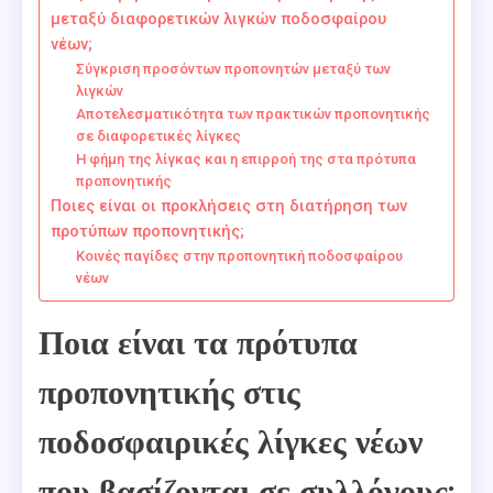
μεταξύ διαφορετικών λιγκών ποδοσφαίρου
νέων;
Σύγκριση προσόντων προπονητών μεταξύ των
λιγκών
Αποτελεσματικότητα των πρακτικών προπονητικής
σε διαφορετικές λίγκες
Η φήμη της λίγκας και η επιρροή της στα πρότυπα
προπονητικής
Ποιες είναι οι προκλήσεις στη διατήρηση των
προτύπων προπονητικής;
Κοινές παγίδες στην προπονητική ποδοσφαίρου
νέων
Ποια είναι τα πρότυπα
προπονητικής στις
ποδοσφαιρικές λίγκες νέων
που βασίζονται σε συλλόγους;