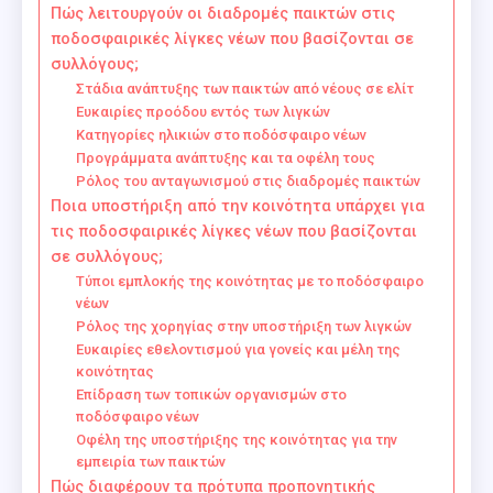
Πώς λειτουργούν οι διαδρομές παικτών στις
ποδοσφαιρικές λίγκες νέων που βασίζονται σε
συλλόγους;
Στάδια ανάπτυξης των παικτών από νέους σε ελίτ
Ευκαιρίες προόδου εντός των λιγκών
Κατηγορίες ηλικιών στο ποδόσφαιρο νέων
Προγράμματα ανάπτυξης και τα οφέλη τους
Ρόλος του ανταγωνισμού στις διαδρομές παικτών
Ποια υποστήριξη από την κοινότητα υπάρχει για
τις ποδοσφαιρικές λίγκες νέων που βασίζονται
σε συλλόγους;
Τύποι εμπλοκής της κοινότητας με το ποδόσφαιρο
νέων
Ρόλος της χορηγίας στην υποστήριξη των λιγκών
Ευκαιρίες εθελοντισμού για γονείς και μέλη της
κοινότητας
Επίδραση των τοπικών οργανισμών στο
ποδόσφαιρο νέων
Οφέλη της υποστήριξης της κοινότητας για την
εμπειρία των παικτών
Πώς διαφέρουν τα πρότυπα προπονητικής