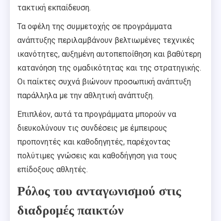
τακτική εκπαίδευση.
Τα οφέλη της συμμετοχής σε προγράμματα
ανάπτυξης περιλαμβάνουν βελτιωμένες τεχνικές
ικανότητες, αυξημένη αυτοπεποίθηση και βαθύτερη
κατανόηση της ομαδικότητας και της στρατηγικής.
Οι παίκτες συχνά βιώνουν προσωπική ανάπτυξη
παράλληλα με την αθλητική ανάπτυξη.
Επιπλέον, αυτά τα προγράμματα μπορούν να
διευκολύνουν τις συνδέσεις με έμπειρους
προπονητές και καθοδηγητές, παρέχοντας
πολύτιμες γνώσεις και καθοδήγηση για τους
επίδοξους αθλητές.
Ρόλος του ανταγωνισμού στις
διαδρομές παικτών