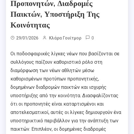
Προπονητών, Διαδρομές
Παικτών, Υποστήριξη Της
Κοινότητας
0
29/01/2026
Κλάρα Γουίτμορ
Οι ποδοσφαιρικές λίγκες νέων που βασίζονται σε
συλλόγους παίζουν καθοριστικό ρόλο στη
διαμόρφωση των νέων αθλητών μέσω
καθορισμένων προτύπων προπονητικής,
δομημένων διαδρομών παικτών και ισχυρής
υποστήριξης από την κοινότητα. Διασφαλίζοντας
ότι οι προπονητές είναι καταρτισμένοι και
αποτελεσματικοί, αυτές οι λίγκες δημιουργούν ένα
υποστηρικτικό περιβάλλον για την ανάπτυξη των
παικτών. Επιπλέον, οι δομημένες διαδρομές