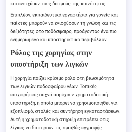
και ενισχύουν τους δεσμούς της κοινότητας.
Επιπλέον, εκπαιδευτικά εργαστήρια για γονείς και
παίκτες μπορούν να ενισχύσουν τη γνώση και τις
δεξιότητες στο ποδόσφαιρο, προάγοντας ένα πιο
ενημερωμένο και υποστηρικτικό περιβάλλον.
Ρόλος της χορηγίας στην
υποστήριξη των λιγκών
Η χορηγία παίζει κρίσιμο ρόλο στη βιωσιμότητα
των λιγκών ποδοσφαίρου νέων. Τοπικές
επιχειρήσεις συχνά παρέχουν χρηματοδοτική
υποστήριξη, η οποία μπορεί να χρησιμοποιηθεί για
εξοπλισμό, στολές και συντήρηση εγκαταστάσεων.
Αυτή η χρηματοδοτική στήριξη επιτρέπει στις
λίγκες να διατηρούν τις αμοιβές εγγραφής