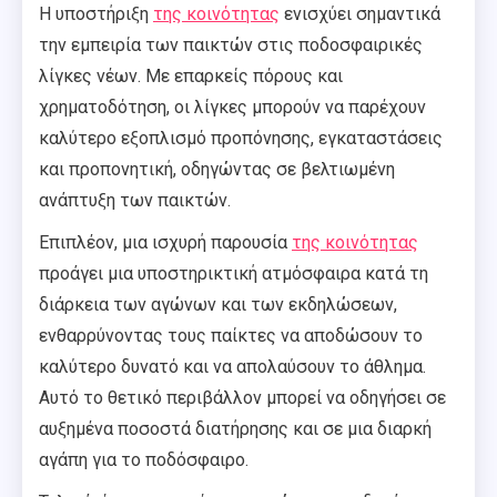
Η υποστήριξη
της κοινότητας
ενισχύει σημαντικά
την εμπειρία των παικτών στις ποδοσφαιρικές
λίγκες νέων. Με επαρκείς πόρους και
χρηματοδότηση, οι λίγκες μπορούν να παρέχουν
καλύτερο εξοπλισμό προπόνησης, εγκαταστάσεις
και προπονητική, οδηγώντας σε βελτιωμένη
ανάπτυξη των παικτών.
Επιπλέον, μια ισχυρή παρουσία
της κοινότητας
προάγει μια υποστηρικτική ατμόσφαιρα κατά τη
διάρκεια των αγώνων και των εκδηλώσεων,
ενθαρρύνοντας τους παίκτες να αποδώσουν το
καλύτερο δυνατό και να απολαύσουν το άθλημα.
Αυτό το θετικό περιβάλλον μπορεί να οδηγήσει σε
αυξημένα ποσοστά διατήρησης και σε μια διαρκή
αγάπη για το ποδόσφαιρο.