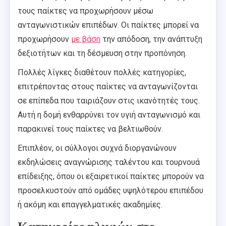
τους παίκτες να προχωρήσουν μέσω
ανταγωνιστικών επιπέδων. Οι παίκτες μπορεί να
προχωρήσουν
με βάση
την απόδοση, την ανάπτυξη
δεξιοτήτων και τη δέσμευση στην προπόνηση.
Πολλές λίγκες διαθέτουν πολλές κατηγορίες,
επιτρέποντας στους παίκτες να ανταγωνίζονται
σε επίπεδα που ταιριάζουν στις ικανότητές τους.
Αυτή η δομή ενθαρρύνει τον υγιή ανταγωνισμό και
παρακινεί τους παίκτες να βελτιωθούν.
Επιπλέον, οι σύλλογοι συχνά διοργανώνουν
εκδηλώσεις αναγνώρισης ταλέντου και τουρνουά
επίδειξης, όπου οι εξαιρετικοί παίκτες μπορούν να
προσελκυστούν από ομάδες υψηλότερου επιπέδου
ή ακόμη και επαγγελματικές ακαδημίες.