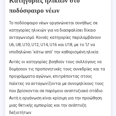
Κατηγορίες ηλικιών στο
ποδόσφαιρο νέων
Το ποδόσφαιρο νέων οργανώνεται συνήθως σε
κατηγορίες ηλικιών για να διασφαλίσει δίκαιο
ανταγωνισμό. Κοινές κατηγορίες περιλαμβάνουν
U6, U8, U10, U12, U14, U16 και U18, με το ‘U’ να
υποδηλώνει ‘κάτω από’ την καθορισμένη ηλικία.
Αυτές οι κατηγορίες βοηθούν τους συλλόγους να
δομήσουν τις προπονητικές τους συνεδρίες και τα
προγράμματα αγώνων, επιτρέποντας στους
παίκτες να ανταγωνίζονται με συνομηλίκους τους
που βρίσκονται σε παρόμοιο αναπτυξιακό στάδιο.
Αυτή η οργάνωση είναι κρίσιμη για την προώθηση
μιας θετικής εμπειρίας και την ανάπτυξη
δεξιοτήτων.